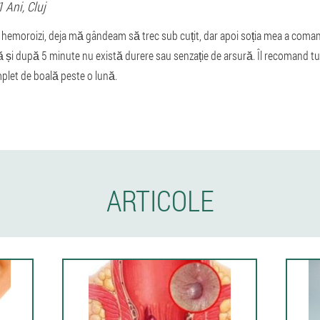
1 Ani,
Cluj
 hemoroizi, deja mă gândeam să trec sub cuțit, dar apoi soția mea a comand
 și după 5 minute nu există durere sau senzație de arsură. Îl recomand tutu
plet de boală peste o lună.
ARTICOLE