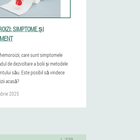
OIZI: SIMPTOME ȘI
AMENT
 hemoroizii, care sunt simptomele
adul de dezvoltare a bolii și metodele
ntului său. Este posibil să vindece
zii acasă?
brie 2025
L 338