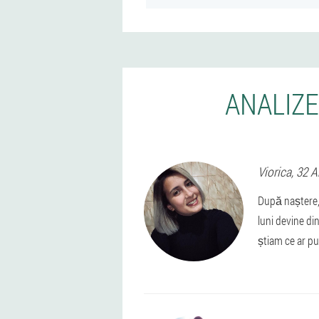
ANALIZE
Viorica
, 32 A
După naștere, 
luni devine di
știam ce ar put