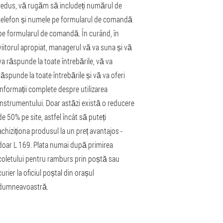
redus, vă rugăm să includeți numărul de
telefon și numele pe formularul de comandă
pe formularul de comandă. În curând, în
viitorul apropiat, managerul vă va suna și vă
va răspunde la toate întrebările, vă va
răspunde la toate întrebările și vă va oferi
informații complete despre utilizarea
instrumentului. Doar astăzi există o reducere
de 50% pe site, astfel încât să puteți
achiziționa produsul la un preț avantajos -
doar L 169. Plata numai după primirea
coletului pentru ramburs prin poștă sau
curier la oficiul poștal din orașul
dumneavoastră.