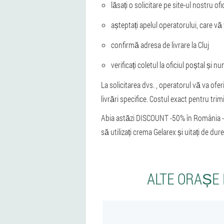
lăsați o solicitare pe site-ul nostru ofici
așteptați apelul operatorului, care vă
confirmă adresa de livrare la Cluj
verificați coletul la oficiul poștal și nu
La solicitarea dvs. , operatorul vă va ofer
livrări specifice. Costul exact pentru tri
Abia astăzi DISCOUNT -50% în România - 
să utilizați crema Gelarex și uitați de d
ALTE ORAȘE