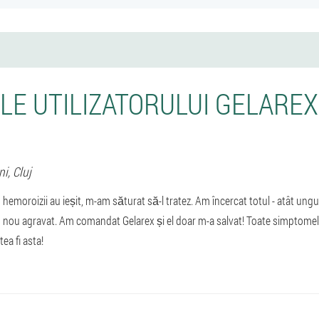
LE UTILIZATORULUI GELAREX
ni,
Cluj
hemoroizii au ieșit, m-am săturat să-l tratez. Am încercat totul - atât ungue
n nou agravat. Am comandat Gelarex și el doar m-a salvat! Toate simptomele 
ea fi asta!