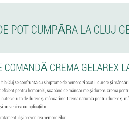
DE POT CUMPĂRA LA CLUJ G
E COMANDĂ CREMA GELAREX LA
adult la Cluj se confruntă cu simptome de hemoroizi acuti - durere și mâncă
t eficient pentru hemoroizi, scăpând de mâncărime și durere. Crema pentr
nute vei uita de durere și mâncărime. Crema naturală pentru durere și mâ
 și prevenirea complicațiilor.
atamentul și prevenirea hemoroizilor: