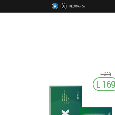
RECOMANDA
L 338
L 16