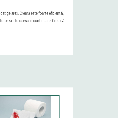
at gelarex. Crema este foarte eficientă,
ror și îl folosesc în continuare. Cred că