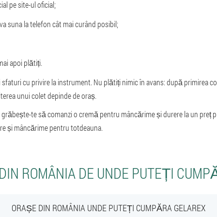
al pe site-ul oficial;
 va suna la telefon cât mai curând posibil;
mai apoi plătiți.
i sfaturi cu privire la instrument. Nu plătiți nimic în avans: după primirea co
miterea unui colet depinde de oraș.
grăbește-te să comanzi o cremă pentru mâncărime și durere la un preț pr
urere și mâncărime pentru totdeauna.
 DIN ROMÂNIA DE UNDE PUTEȚI CUMP
ORAȘE DIN ROMÂNIA UNDE PUTEȚI CUMPĂRA GELAREX