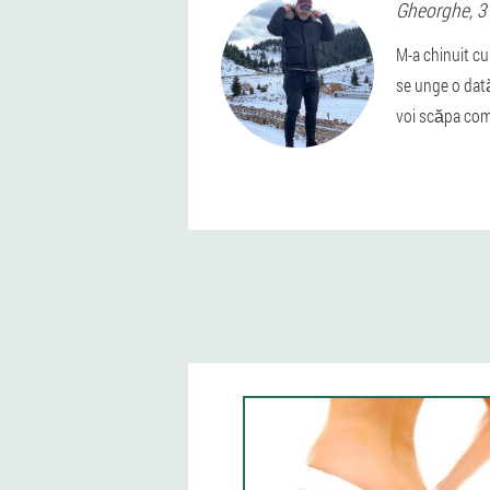
Gheorghe
, 3
M-a chinuit cu
se unge o dată
voi scăpa com