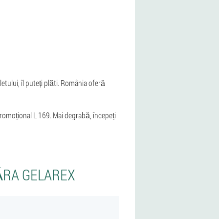
letului, îl puteți plăti. România oferă
omoțional L 169. Mai degrabă, începeți
ĂRA GELAREX