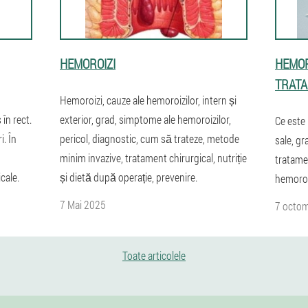
HEMOROIZI
HEMOR
TRAT
Hemoroizi, cauze ale hemoroizilor, intern și
în rect.
exterior, grad, simptome ale hemoroizilor,
Ce este
i. În
pericol, diagnostic, cum să trateze, metode
sale, gr
minim invazive, tratament chirurgical, nutriție
tratame
cale.
și dietă după operație, prevenire.
hemoroi
7 Mai 2025
7 octom
Toate articolele