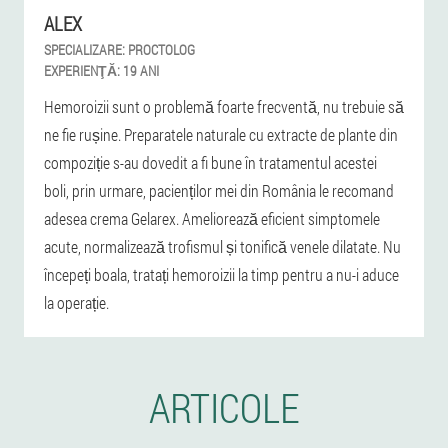
ALEX
SPECIALIZARE:
PROCTOLOG
EXPERIENŢĂ:
19 ANI
Hemoroizii sunt o problemă foarte frecventă, nu trebuie să
ne fie rușine. Preparatele naturale cu extracte de plante din
compoziție s-au dovedit a fi bune în tratamentul acestei
boli, prin urmare, pacienților mei din România le recomand
adesea crema Gelarex. Ameliorează eficient simptomele
acute, normalizează trofismul și tonifică venele dilatate. Nu
începeți boala, tratați hemoroizii la timp pentru a nu-i aduce
la operație.
ARTICOLE