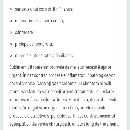
senzația unui corp străin în anus;
mâncărime și arsură anală;
sângerare;
prolaps de hemoroizi;
dureri de intensitate variabilă etc.
Subliniem că toate simptomele de mai sus necesită ajutor
urgent. În caz contrar, procesele inflamatorii / patologice vor
deveni cronice. Dacă ați găsit cel puțin un simptom al bolii,
atunci vă sfătuim să începeți urgent tratamentul cu Gelarex
împotriva mâncărimilor și durerii. Amintiți-vă, dacă observați
modificări negative în organism în timp, puteți restabili
procesele distructive și periculoase. În caz contrar, pacientul
așteaptă o intervenție chirurgicală, un curs lung de tratament.