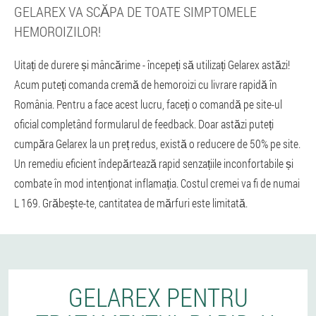
GELAREX VA SCĂPA DE TOATE SIMPTOMELE
HEMOROIZILOR!
Uitați de durere și mâncărime - începeți să utilizați Gelarex astăzi!
Acum puteți comanda cremă de hemoroizi cu livrare rapidă în
România. Pentru a face acest lucru, faceți o comandă pe site-ul
oficial completând formularul de feedback. Doar astăzi puteți
cumpăra Gelarex la un preț redus, există o reducere de 50% pe site.
Un remediu eficient îndepărtează rapid senzațiile inconfortabile și
combate în mod intenționat inflamația. Costul cremei va fi de numai
L 169. Grăbește-te, cantitatea de mărfuri este limitată.
GELAREX PENTRU