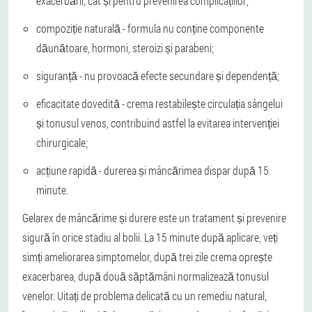
exacerbării, cât și pentru prevenirea complicațiilor;
compoziție naturală - formula nu conține componente
dăunătoare, hormoni, steroizi și parabeni;
siguranță - nu provoacă efecte secundare și dependență;
eficacitate dovedită - crema restabilește circulația sângelui
și tonusul venos, contribuind astfel la evitarea intervenției
chirurgicale;
acțiune rapidă - durerea și mâncărimea dispar după 15
minute.
Gelarex de mâncărime și durere este un tratament și prevenire
sigură în orice stadiu al bolii. La 15 minute după aplicare, veți
simți ameliorarea simptomelor, după trei zile crema oprește
exacerbarea, după două săptămâni normalizează tonusul
venelor. Uitați de problema delicată cu un remediu natural,