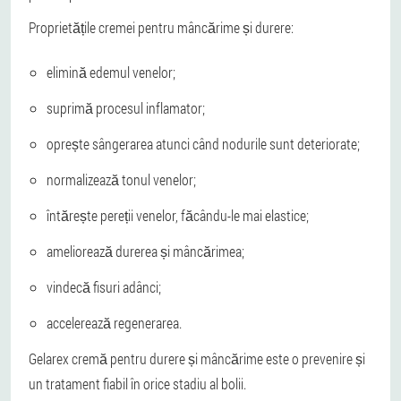
Proprietățile cremei pentru mâncărime și durere:
elimină edemul venelor;
suprimă procesul inflamator;
oprește sângerarea atunci când nodurile sunt deteriorate;
normalizează tonul venelor;
întărește pereții venelor, făcându-le mai elastice;
ameliorează durerea și mâncărimea;
vindecă fisuri adânci;
accelerează regenerarea.
Gelarex cremă pentru durere și mâncărime este o prevenire și
un tratament fiabil în orice stadiu al bolii.