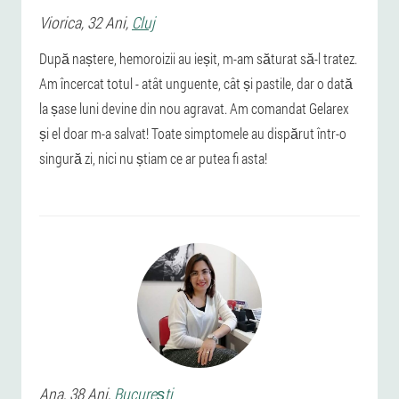
Viorica
, 32 Ani,
Cluj
După naștere, hemoroizii au ieșit, m-am săturat să-l tratez.
Am încercat totul - atât unguente, cât și pastile, dar o dată
la șase luni devine din nou agravat. Am comandat Gelarex
și el doar m-a salvat! Toate simptomele au dispărut într-o
singură zi, nici nu știam ce ar putea fi asta!
Ana
, 38 Ani,
Bucureşti