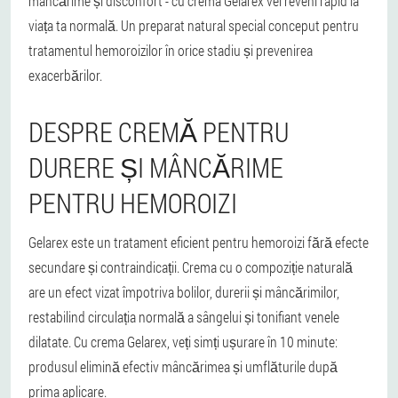
mâncărime și disconfort - cu crema Gelarex vei reveni rapid la
viața ta normală. Un preparat natural special conceput pentru
tratamentul hemoroizilor în orice stadiu și prevenirea
exacerbărilor.
DESPRE CREMĂ PENTRU
DURERE ȘI MÂNCĂRIME
PENTRU HEMOROIZI
Gelarex este un tratament eficient pentru hemoroizi fără efecte
secundare și contraindicații. Crema cu o compoziție naturală
are un efect vizat împotriva bolilor, durerii și mâncărimilor,
restabilind circulația normală a sângelui și tonifiant venele
dilatate. Cu crema Gelarex, veți simți ușurare în 10 minute:
produsul elimină efectiv mâncărimea și umflăturile după
prima aplicare.