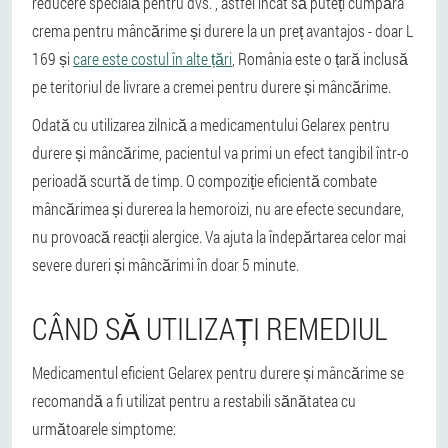
reducere specială pentru dvs. , astfel încât să puteți cumpăra
crema pentru mâncărime și durere la un preț avantajos - doar L
169 și
care este costul în alte țări
, România este o țară inclusă
pe teritoriul de livrare a cremei pentru durere și mâncărime.
Odată cu utilizarea zilnică a medicamentului Gelarex pentru
durere și mâncărime, pacientul va primi un efect tangibil într-o
perioadă scurtă de timp. O compoziție eficientă combate
mâncărimea și durerea la hemoroizi, nu are efecte secundare,
nu provoacă reacții alergice. Va ajuta la îndepărtarea celor mai
severe dureri și mâncărimi în doar 5 minute.
CÂND SĂ UTILIZAȚI REMEDIUL
Medicamentul eficient Gelarex pentru durere și mâncărime se
recomandă a fi utilizat pentru a restabili sănătatea cu
următoarele simptome: