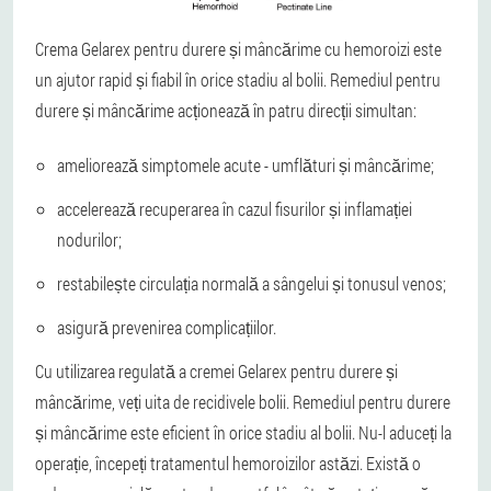
Crema Gelarex pentru durere și mâncărime cu hemoroizi este
un ajutor rapid și fiabil în orice stadiu al bolii. Remediul pentru
durere și mâncărime acționează în patru direcții simultan:
ameliorează simptomele acute - umflături și mâncărime;
accelerează recuperarea în cazul fisurilor și inflamației
nodurilor;
restabilește circulația normală a sângelui și tonusul venos;
asigură prevenirea complicațiilor.
Cu utilizarea regulată a cremei Gelarex pentru durere și
mâncărime, veți uita de recidivele bolii. Remediul pentru durere
și mâncărime este eficient în orice stadiu al bolii. Nu-l aduceți la
operație, începeți tratamentul hemoroizilor astăzi. Există o