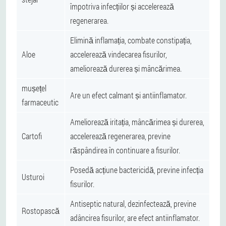
împotriva infecțiilor și accelerează
regenerarea.
Elimină inflamația, combate constipația,
Aloe
accelerează vindecarea fisurilor,
ameliorează durerea și mâncărimea.
mușețel
Are un efect calmant și antiinflamator.
farmaceutic
Ameliorează iritația, mâncărimea și durerea,
Cartofi
accelerează regenerarea, previne
răspândirea în continuare a fisurilor.
Posedă acțiune bactericidă, previne infecția
Usturoi
fisurilor.
Antiseptic natural, dezinfectează, previne
Rostopască
adâncirea fisurilor, are efect antiinflamator.