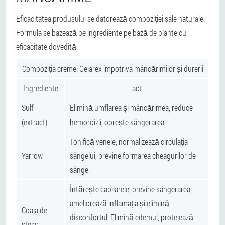
Eficacitatea produsului se datorează compoziției sale naturale.
Formula se bazează pe ingrediente pe bază de plante cu
eficacitate dovedită.
Compoziția cremei Gelarex împotriva mâncărimilor și durerii
Ingrediente
act
Sulf
Elimină umflarea și mâncărimea, reduce
(extract)
hemoroizii, oprește sângerarea.
Tonifică venele, normalizează circulația
Yarrow
sângelui, previne formarea cheagurilor de
sânge.
Întărește capilarele, previne sângerarea,
ameliorează inflamația și elimină
Coaja de
disconfortul. Elimină edemul, protejează
stejar